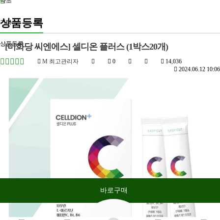
약초
상품등록
기타
상품등록
[미화당 씨엔에스] 셀디온 플러스 (1박스20개)
M
최고관리자
0
14,036
2024.06.12 10:06