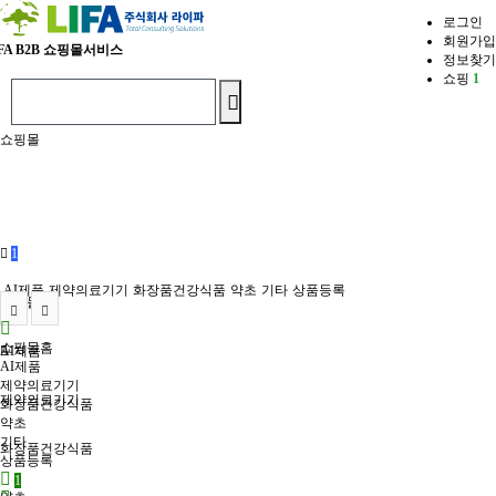
로그인
회원가입
FA
B2B 쇼핑몰서비스
정보찾기
쇼핑
1
쇼핑몰
1
AI제품
제약의료기기
화장품건강식품
약초
기타
상품등록
쇼핑몰홈
쇼핑몰홈
AI제품
AI제품
제약의료기기
제약의료기기
화장품건강식품
약초
기타
화장품건강식품
상품등록
1