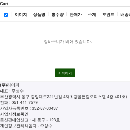
Cart
구매대행신청서
이미지
상품명
총수량
판매가
소계
포인트
배송
구매의뢰
장바구니가 비어 있습니다.
계속하기
(주)라이파
대표 : 주성수
부산광역시 동구 중앙대로221번길 43(초량골든힐오피스텔 4층 401호)
전화 :
051-441-7579
사업자등록번호 :
332-87-00437
사업자정보확인
통신판매업신고 :
제 동구 - 123호
개인정보관리책임자 : 주성수