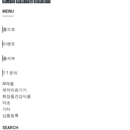
로그인
회원가입
정보찾기
MENU
홈으로
이벤트
출석부
1:1 문의
AI제품
제약의료기기
화장품건강식품
약초
기타
상품등록
SEARCH