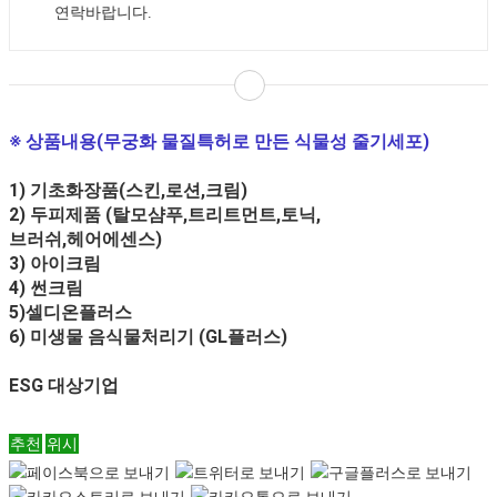
연락바랍니다.
※ 상품내용(무궁화 물질특허로 만든
식물성 줄기세포)
1) 기초화장품(스킨,로션,크림)
2) 두피제품 (탈모샴푸,트리트먼트,토닉,
브러쉬,헤어에센스)
3) 아이크림
4) 썬크림
5)셀디온플러스
6) 미생물 음식물처리기 (GL플러스)
ESG 대상기업
추천
위시