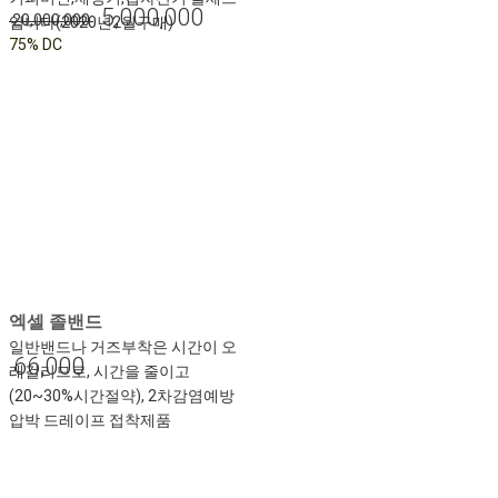
5,000,000
20,000,000
입니다(2020년2월구매)
75% DC
엑셀 졸밴드
일반밴드나 거즈부착은 시간이 오
66,000
래걸리므로, 시간을 줄이고
(20~30%시간절약), 2차감염예방
압박 드레이프 접착제품