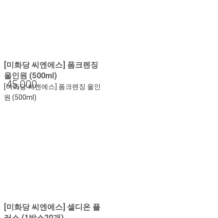
[미화당 씨엔에스] 폼크렌징
올인원 (500ml)
45,000
[미화당 씨엔에스] 폼크렌징 올인
원 (500ml)
[미화당 씨엔에스] 셀디온 플
러스 (1박스20개)