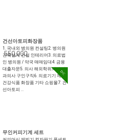
건선아토피화장품
1. 국내외 병의원 컨설팅2. 병의원
550,000
건축설계 건설 인테리어3. 의료법
인 병의원 / 약국 매매임대4. 금융
대출자문5. 의사 해외학위의사 치
DC
과의사 구인구직6. 의료기기 제약
건강식품 화장품 기타 쇼핑몰7. 건
선아토피 …
무인커피기계 세트
커피머신,제빙기,컵자판기 풀세트