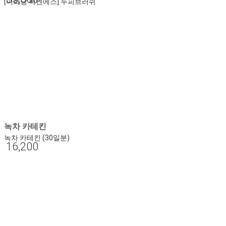
[미화당 씨엔에스] 두피브러쉬
녹차 카테킨
녹차 카테킨 (30일분)
16,200