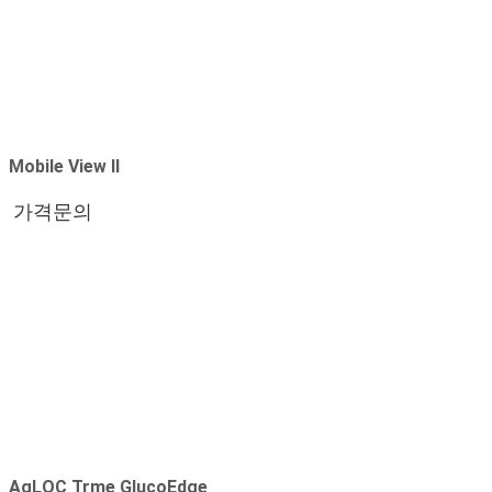
Mobile View II
가격문의
AgLOC Trme GlucoEdge