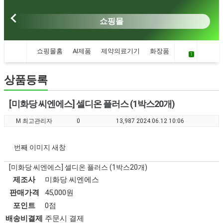
쇼핑몰
쇼핑몰홈
AI제품
제약의료기기
화장품건강식품
약초
1
상품등록
[미화당 씨엔에스] 셀디온 플러스 (1박스20개)
M
최고관리자
0
13,987
2024.06.12 10:06
번째 이미지 새창
[미화당 씨엔에스] 셀디온 플러스 (1박스20개)
제조사
미화당 씨엔에스
판매가격
45,000원
포인트
0점
배송비결제
주문시 결제