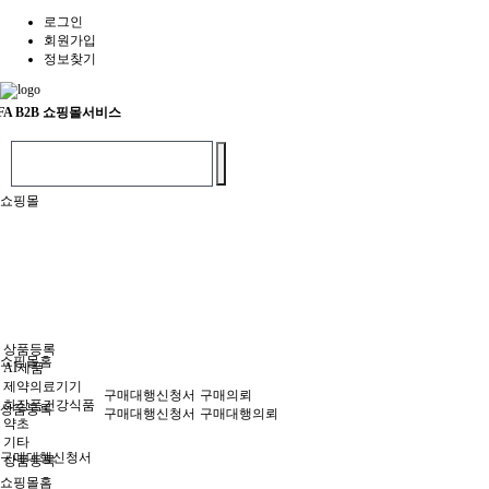
로그인
회원가입
정보찾기
FA
B2B 쇼핑몰서비스
쇼핑몰
상품등록
쇼핑몰홈
AI제품
제약의료기기
구매대행신청서
구매의뢰
화장품건강식품
상품등록
구매대행신청서
구매대행의뢰
약초
기타
구매대행신청서
상품등록
쇼핑몰홈