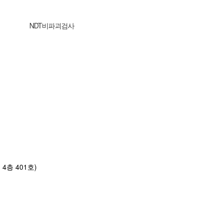
NDT비파괴검사
4층 401호)