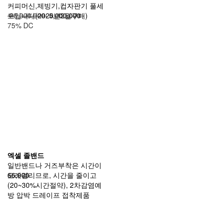
커피머신,제빙기,컵자판기 풀세
트입니다(2020년2월구매)
20,000,000
5,000,000
75% DC
엑셀 졸밴드
일반밴드나 거즈부착은 시간이
오래걸리므로, 시간을 줄이고
66,000
(20~30%시간절약), 2차감염예
방 압박 드레이프 접착제품