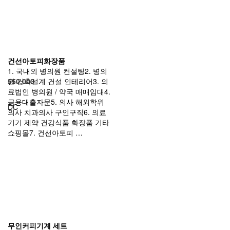
건선아토피화장품
1. 국내외 병의원 컨설팅2. 병의
원 건축설계 건설 인테리어3. 의
550,000
료법인 병의원 / 약국 매매임대4.
금융대출자문5. 의사 해외학위
DC
의사 치과의사 구인구직6. 의료
기기 제약 건강식품 화장품 기타
쇼핑몰7. 건선아토피 …
무인커피기계 세트