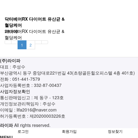
닥터베어RX 다이어트 유산균 &
혈당케어
닥터베어RX 다이어트 유산균 &
29,900
혈당케어
1
2
(주)라이파
대표 : 주성수
부산광역시 동구 중앙대로221번길 43(초량골든힐오피스텔 4층 401호)
전화 :
051-441-7579
사업자등록번호 :
332-87-00437
사업자정보확인
통신판매업신고 :
제 동구 - 123호
개인정보관리책임자 : 주성수
이메일 :
lifa2016@naver.com
허가등록번호 :
제20200003226호
라이파
All rights reserved.
로그인
회원가입
정보찾기
MENU