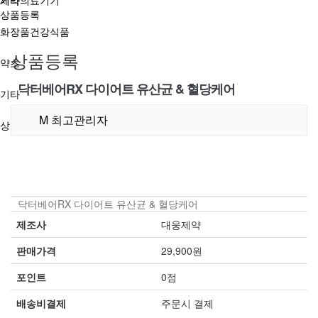
제약의료기기
기타
상품등록
화장품건강식품
1
상품등록
약초
닥터베어RX 다이어트 유산균 & 혈당케어
기타
M
최고관리자
상품등록
닥터베어RX 다이어트 유산균 & 혈당케어
제조사
대웅제약
판매가격
29,900원
포인트
0점
배송비결제
주문시 결제