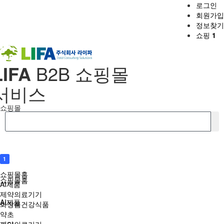
로그인
회원가입
정보찾기
쇼핑
1
LIFA
B2B 쇼핑몰
서비스
쇼핑몰
1
쇼핑몰홈
쇼핑몰홈
AI제품
제약의료기기
AI제품
화장품건강식품
약초